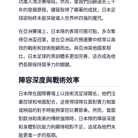
功進入淘汰賽階段。然而，當我們回顧過去三十
年的發展歷程，儘管取得了顯著的成就，日本足
球卻始終未能突破進入世界杯四強的魔咒。
在亞洲賽場上，日本隊的表現可圈可點，多次奪
得亞洲盃冠軍，並在亞洲區的預選賽中經常以高
效的戰術和技術脫穎而出。與亞洲其他國家相
比，日本足球的青訓體系更加完善，這亦成為他
們長期保持競爭力的關鍵。
陣容深度與戰術效率
日本隊在國際賽場上以技術流足球聞名，他們注
重控球和地面配合，這使得球隊在面對實力相當
或稍弱的對手時能夠掌控比賽節奏。然而，當面
對歐洲和南美的傳統強隊時，日本隊的陣容深度
和身體對抗能力則顯得相對不足，這成為他們未
能更進一步的瓶頸。