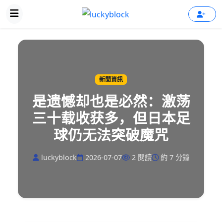
新聞資訊
是遗憾却也是必然：激荡
三十载收获多，但日本足
球仍无法突破魔咒
luckyblock
2026-07-07
2 閱讀
約 7 分鐘