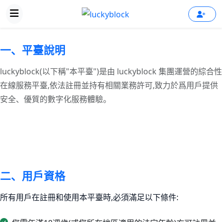
一、平臺說明
luckyblock(以下稱"本平臺")是由 luckyblock 集團運營的綜合性
在線服務平臺,依法註冊並持有相關業務許可,致力於爲用戶提供
安全、優質的數字化服務體驗。
二、用戶資格
所有用戶在註冊和使用本平臺時,必須滿足以下條件: