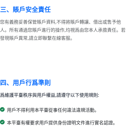
三、賬戶安全責任
您有義務妥善保管賬戶資料,不得將賬戶轉讓、借出或售予他
人。所有通過您賬戶進行的操作,均視爲由您本人承擔責任。若
發現賬戶異常,請立即聯繫在線客服。
四、用戶行爲準則
爲維護平臺秩序與用戶權益,請遵守以下使用規則:
用戶不得利用本平臺從事任何違法違規活動。
本平臺有權要求用戶提供身份證明文件進行實名認證。