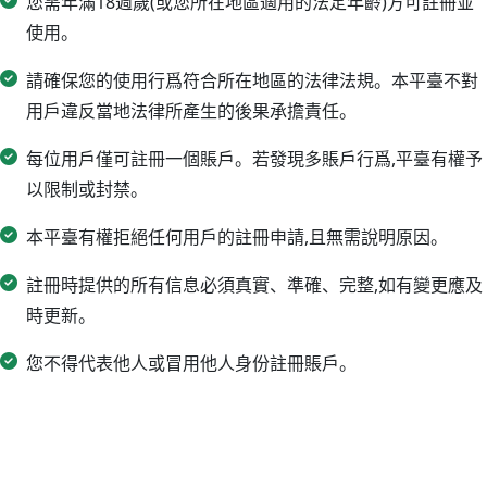
您需年滿18週歲(或您所在地區適用的法定年齡)方可註冊並
使用。
請確保您的使用行爲符合所在地區的法律法規。本平臺不對
用戶違反當地法律所產生的後果承擔責任。
每位用戶僅可註冊一個賬戶。若發現多賬戶行爲,平臺有權予
以限制或封禁。
本平臺有權拒絕任何用戶的註冊申請,且無需說明原因。
註冊時提供的所有信息必須真實、準確、完整,如有變更應及
時更新。
您不得代表他人或冒用他人身份註冊賬戶。