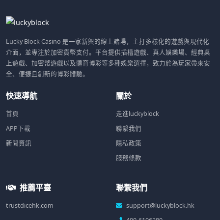
Lucky Block Casino 是一家新興的線上賭場，主打多樣化的遊戲與現代化
介面，並專注於加密貨幣支付。平台提供插槽遊戲、真人娛樂場、經典桌
上遊戲、加密幣遊戲以及體育博彩等多種娛樂選擇，致力於為玩家帶來安
全、便捷且創新的博彩體驗。
快速導航
關於
首頁
走進luckyblock
APP下載
聯繫我們
新聞資訊
隱私政策
服務條款
推薦平臺
聯繫我們
trustdicehk.com
support@luckyblock.hk