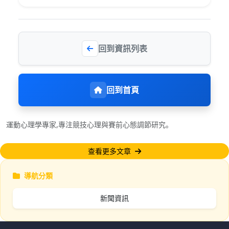
回到資訊列表
回到首頁
運動心理學專家,專注競技心理與賽前心態調節研究。
查看更多文章
導航分類
新聞資訊